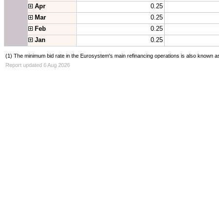
 Apr
0.25
 Mar
0.25
 Feb
0.25
 Jan
0.25
(1) The minimum bid rate in the Eurosystem's main refinancing operations is also known as
Report updated 6 Aug 2026