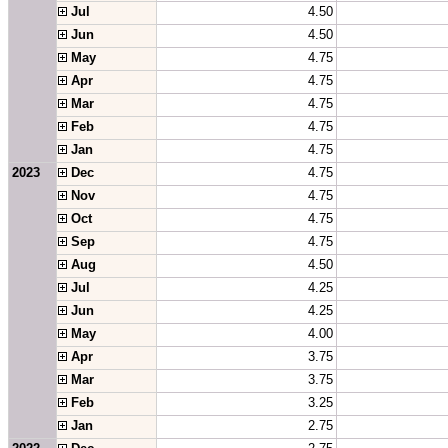
 Jul
4.50
 Jun
4.50
 May
4.75
 Apr
4.75
 Mar
4.75
 Feb
4.75
 Jan
4.75
2023
 Dec
4.75
 Nov
4.75
 Oct
4.75
 Sep
4.75
 Aug
4.50
 Jul
4.25
 Jun
4.25
 May
4.00
 Apr
3.75
 Mar
3.75
 Feb
3.25
 Jan
2.75