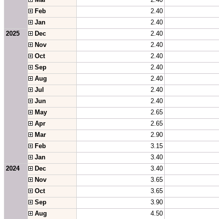
 Feb
2.40
 Jan
2.40
2025
 Dec
2.40
 Nov
2.40
 Oct
2.40
 Sep
2.40
 Aug
2.40
 Jul
2.40
 Jun
2.40
 May
2.65
 Apr
2.65
 Mar
2.90
 Feb
3.15
 Jan
3.40
2024
 Dec
3.40
 Nov
3.65
 Oct
3.65
 Sep
3.90
 Aug
4.50