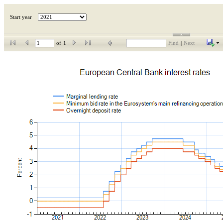
Start year
of
1
Find
|
Next