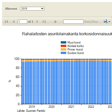
Alkuvuosi
of
1
Find
|
Next