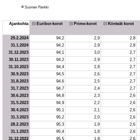
Ajankohta
 Euribor-korot
 Prime-korot
 Kiinteät korot
29.2.2024
94,2
2,9
2,8
31.1.2024
94,2
2,9
2,8
31.12.2023
94,1
3,0
2,7
30.11.2023
94,2
2,9
2,7
31.10.2023
94,4
2,8
2,7
30.9.2023
94,5
2,6
2,7
31.8.2023
94,6
2,5
2,7
31.7.2023
94,7
2,4
2,7
30.6.2023
94,8
2,3
2,6
31.5.2023
94,9
2,2
2,6
30.4.2023
95,1
2,1
2,6
31.3.2023
95,2
2,0
2,6
28.2.2023
95,3
1,9
2,6
31.1.2023
95,4
1,8
2,6
31.12.2022
95,5
1,8
2,6