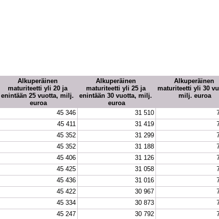
Alkuperäinen 
Alkuperäinen 
Alkuperäinen 
maturiteetti yli 20 ja 
maturiteetti yli 25 ja 
maturiteetti yli 30 vuo
enintään 25 vuotta, milj. 
enintään 30 vuotta, milj. 
milj. euroa
euroa
euroa
45 346
31 510
45 411
31 419
45 352
31 299
45 352
31 188
45 406
31 126
45 425
31 058
45 436
31 016
45 422
30 967
45 334
30 873
45 247
30 792