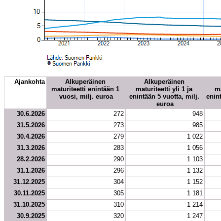
Ajankohta
Alkuperäinen 
Alkuperäinen 
maturiteetti enintään 1 
maturiteetti yli 1 ja 
ma
vuosi, milj. euroa
enintään 5 vuotta, milj. 
enint
euroa
30.6.2026
272
948
31.5.2026
273
985
30.4.2026
279
1 022
31.3.2026
283
1 056
28.2.2026
290
1 103
31.1.2026
296
1 132
31.12.2025
304
1 152
30.11.2025
305
1 181
31.10.2025
310
1 214
30.9.2025
320
1 247