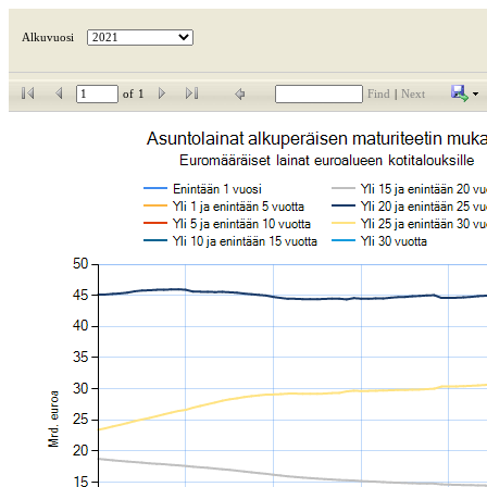
Alkuvuosi
of
1
Find
|
Next