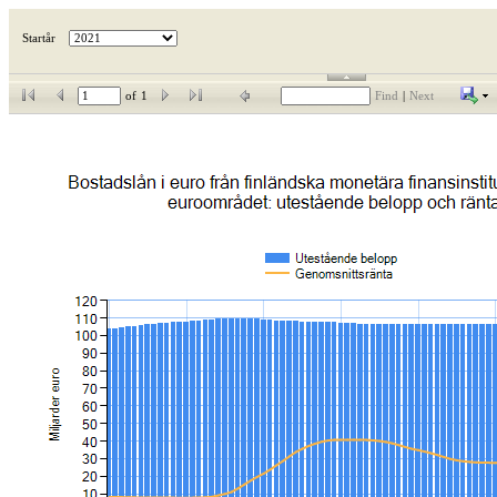
Startår
of
1
Find
|
Next