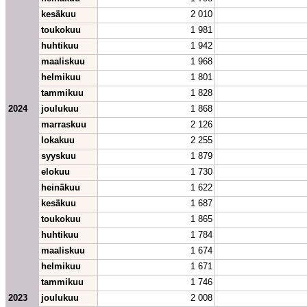
kesäkuu
2 010
toukokuu
1 981
huhtikuu
1 942
maaliskuu
1 968
helmikuu
1 801
tammikuu
1 828
2024
joulukuu
1 868
marraskuu
2 126
lokakuu
2 255
syyskuu
1 879
elokuu
1 730
heinäkuu
1 622
kesäkuu
1 687
toukokuu
1 865
huhtikuu
1 784
maaliskuu
1 674
helmikuu
1 671
tammikuu
1 746
2023
joulukuu
2 008