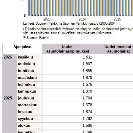
Ajanjakso
Uudet 
Uudet nostetut 
asuntolainasopimukset
asuntolainat
2026
kesäkuu
1 911
toukokuu
1 807
huhtikuu
1 855
maaliskuu
1 870
helmikuu
1 575
tammikuu
1 370
2025
joulukuu
1 704
marraskuu
1 678
lokakuu
1 874
syyskuu
1 782
elokuu
1 585
heinäkuu
1 798