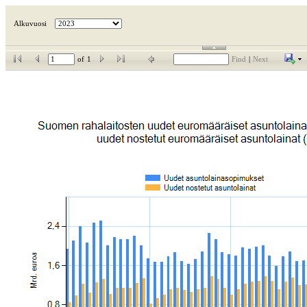
Alkuvuosi
of
1
Find
|
Next