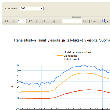
Alkuvuosi
of
1
Find
|
Next