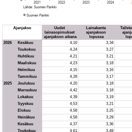
Ajanjakso
Uudet 
Lainakanta 
Talletu
lainasopimukset 
ajanjakson 
ajanj
ajanjakson aikana
lopussa
lop
2026
Kesäkuu
4,10
3,34
Toukokuu
4,24
3,27
Huhtikuu
4,21
3,21
Maaliskuu
4,23
3,18
Helmikuu
4,15
3,16
Tammikuu
4,28
3,17
2025
Joulukuu
4,20
3,18
Marraskuu
4,42
3,18
Lokakuu
4,39
3,19
Syyskuu
4,53
3,21
Elokuu
4,58
3,25
Heinäkuu
4,58
3,29
Kesäkuu
4,37
3,36
Toukokuu
4,61
3,49