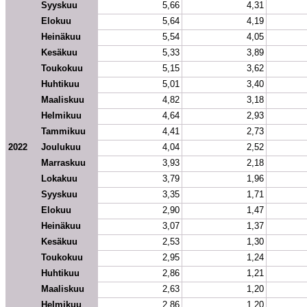
Syyskuu
5,66
4,31
Elokuu
5,64
4,19
Heinäkuu
5,54
4,05
Kesäkuu
5,33
3,89
Toukokuu
5,15
3,62
Huhtikuu
5,01
3,40
Maaliskuu
4,82
3,18
Helmikuu
4,64
2,93
Tammikuu
4,41
2,73
2022
Joulukuu
4,04
2,52
Marraskuu
3,93
2,18
Lokakuu
3,79
1,96
Syyskuu
3,35
1,71
Elokuu
2,90
1,47
Heinäkuu
3,07
1,37
Kesäkuu
2,53
1,30
Toukokuu
2,95
1,24
Huhtikuu
2,86
1,21
Maaliskuu
2,63
1,20
Helmikuu
2,86
1,20