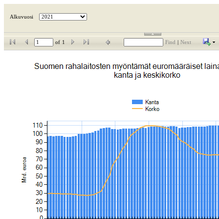
Alkuvuosi
of
1
Find
|
Next