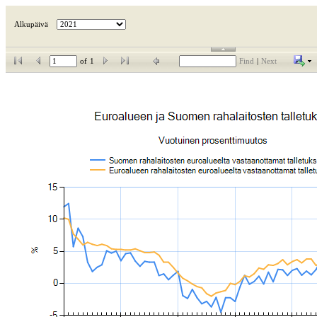
Alkupäivä
of
1
Find
|
Next