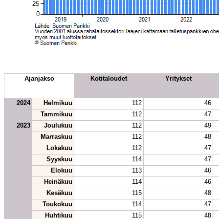
Ajanjakso
Kotitaloudet
Yritykset
2024
Helmikuu
112
46
Tammikuu
112
47
2023
Joulukuu
112
49
Marraskuu
112
48
Lokakuu
112
47
Syyskuu
114
47
Elokuu
113
46
Heinäkuu
114
46
Kesäkuu
115
48
Toukokuu
114
47
Huhtikuu
115
48