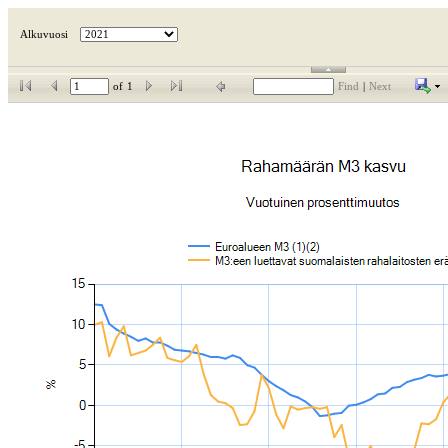
Alkuvuosi
of
1
Find
|
Next