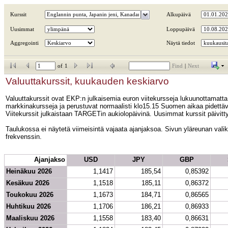
Kurssit
Alkupäivä
Uusimmat
Loppupäivä
Aggregointi
Näytä tiedot
of
1
Find
|
Next
Valuuttakurssit, kuukauden keskiarvo
Valuuttakurssit ovat EKP:n julkaisemia euron viitekursseja lukuunottamatta
markkinakursseja ja perustuvat normaalisti klo15.15 Suomen aikaa pidett
Viitekurssit julkaistaan TARGETin aukiolopäivinä. Uusimmat kurssit päivittyv
Taulukossa ei näytetä viimeisintä vajaata ajanjaksoa. Sivun yläreunan valiko
frekvenssin.
Ajanjakso
USD
JPY
GBP
Heinäkuu 2026
1,1417
185,54
0,85392
Kesäkuu 2026
1,1518
185,11
0,86372
Toukokuu 2026
1,1673
184,71
0,86565
Huhtikuu 2026
1,1706
186,21
0,86933
Maaliskuu 2026
1,1558
183,40
0,86631