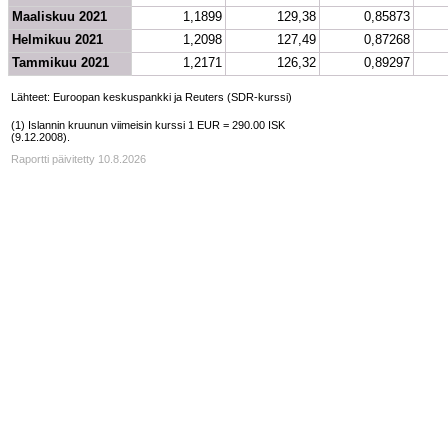
Maaliskuu 2021
1,1899
129,38
0,85873
Helmikuu 2021
1,2098
127,49
0,87268
Tammikuu 2021
1,2171
126,32
0,89297
Lähteet: Euroopan keskuspankki ja Reuters (SDR-kurssi)
(1) Islannin kruunun viimeisin kurssi 1 EUR = 290.00 ISK 
(9.12.2008).
Raportti päivitetty 10.8.2026