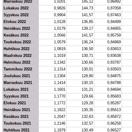
Marraskuu 2022
1,0201
145,12
0,86892
Lokakuu 2022
0,9826
144,73
0,87058
Syyskuu 2022
0,9904
141,57
0,87463
Elokuu 2022
1,0128
136,85
0,84499
Heinäkuu 2022
1,0179
139,17
0,84955
Kesäkuu 2022
1,0566
141,57
0,85759
Toukokuu 2022
1,0579
136,24
0,84969
Huhtikuu 2022
1,0819
136,50
0,83653
Maaliskuu 2022
1,1019
130,71
0,83638
Helmikuu 2022
1,1342
130,66
0,83787
Tammikuu 2022
1,1314
130,01
0,83503
Joulukuu 2021
1,1304
128,80
0,84875
Marraskuu 2021
1,1414
130,15
0,84788
Lokakuu 2021
1,1601
131,21
0,84694
Syyskuu 2021
1,1770
129,66
0,85683
Elokuu 2021
1,1772
129,28
0,85287
Heinäkuu 2021
1,1822
130,35
0,85613
Kesäkuu 2021
1,2047
132,63
0,85872
Toukokuu 2021
1,2146
132,57
0,86258
Huhtikuu 2021
1,1979
130,49
0,86527