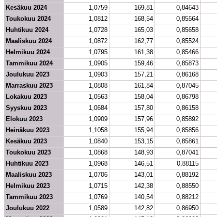
Kesäkuu 2024
1,0759
169,81
0,84643
Toukokuu 2024
1,0812
168,54
0,85564
Huhtikuu 2024
1,0728
165,03
0,85658
Maaliskuu 2024
1,0872
162,77
0,85524
Helmikuu 2024
1,0795
161,38
0,85466
Tammikuu 2024
1,0905
159,46
0,85873
Joulukuu 2023
1,0903
157,21
0,86168
Marraskuu 2023
1,0808
161,84
0,87045
Lokakuu 2023
1,0563
158,04
0,86798
Syyskuu 2023
1,0684
157,80
0,86158
Elokuu 2023
1,0909
157,96
0,85892
Heinäkuu 2023
1,1058
155,94
0,85856
Kesäkuu 2023
1,0840
153,15
0,85861
Toukokuu 2023
1,0868
148,93
0,87041
Huhtikuu 2023
1,0968
146,51
0,88115
Maaliskuu 2023
1,0706
143,01
0,88192
Helmikuu 2023
1,0715
142,38
0,88550
Tammikuu 2023
1,0769
140,54
0,88212
Joulukuu 2022
1,0589
142,82
0,86950